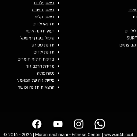
דיאטן ילדים
טאים
דיאטן ספורט
ות
דיאטן קליני
תזונאי ילדים
לילדים
ייעוץ תזונה אישי
טיפול בעודף משקל
 קבוצתיים
תזונת ספורט
תזונת ילדים
בדיקת חילוף חומרים
מדידת הרכב גוף
נטורופתיה
פיזיולוגיה של המאמץ
הרצאות תזונה וכושר
© 2016 - 2026 | Moran nachmani - Fitness Center |
www.m4h.co.il