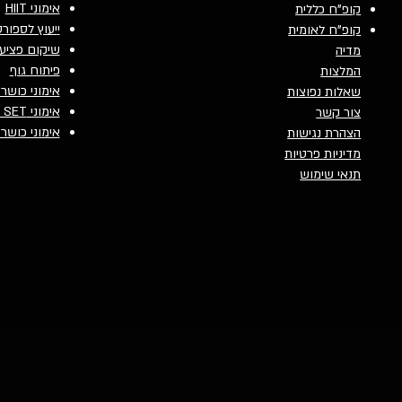
אימוני HIIT
קופ"ח כללית
י
יעוץ לספור
קופ"ח לאומית
שיקום פציע
מדיה
פיתוח גוף
המלצות
אימוני כושר 
שאלות נפוצות
אימוני SURF SET
צור קשר
אימוני כושר
הצהרת נגישות
מדיניות פרטיות
תנאי שימוש