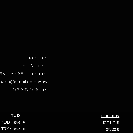
מורן נחמני
המרכז לכושר
רחוב חניתה 88 חיפה 256996
אימייל:
coach@gmail.com
נייד. 072-392-1494
כושר
עמוד הבית
אימון כושר 
מורן נחמני
אימוני TRX
מבצעים