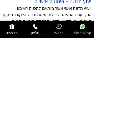
יעוץ תזונה + אימונים אישיים
ייעוץ תזונה אישי
אשר מותאם לתכנית האימון
הנקבעת בהתאמה ליכולתו ומטרתו של הלקוח. הייעוץ
מתבצע ע"י
תזונאי קליני
. במקביל תותאם תכנית
אימון המשלבת שעורים פרטים עד להשגת המטרה:
WhatsApp
Waze
טלפון
מבצעים
מה התהליך?
יעוץ טלפוני וקביעת פגישה עם הלקוח.
שיחה מקדימה ותאום ציפיות ראשוני.
תשאול תזונתי ואישי: אורח חיים, הרגלים, עבודה,
פעילות, בדיקות דם וסקירה רפואית.
מדידות אנטרופומטריות: משקל, אחוזי שומן, היקפים.
במקביל תתבצע
בדיקת חילוף חומרים
RMR אשר
תקבע את כמות הקלוריות היומית, התפריט היומי, קצב
הירידה במשקל והשיפור העתידי בחילוף החומרים.
בדיקות לרגישויות שונות: צליאק, קנדידה,
הליקובקטור פילורי (בעת הצורך).
תאום ציפיות וקביעת יעדים.
התאמת טיפול תזונתי אישי.
התאמת פעילות גופנית.