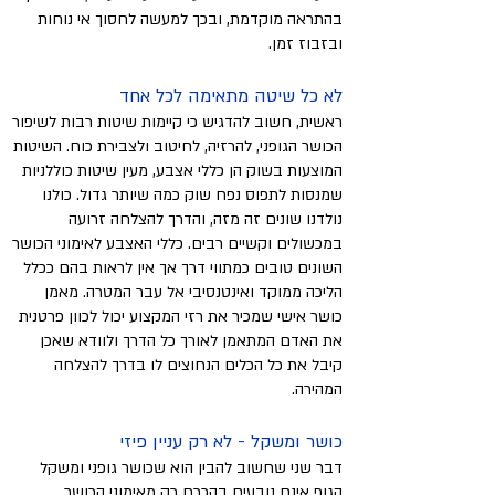
בהתראה מוקדמת, ובכך למעשה לחסוך אי נוחות
ובזבוז זמן.
לא כל שיטה מתאימה לכל אחד
ראשית, חשוב להדגיש כי קיימות שיטות רבות לשיפור
הכושר הגופני, להרזיה, לחיטוב ולצבירת כוח. השיטות
המוצעות בשוק הן כללי אצבע, מעין שיטות כוללניות
שמנסות לתפוס נפח שוק כמה שיותר גדול. כולנו
נולדנו שונים זה מזה, והדרך להצלחה זרועה
במכשולים וקשיים רבים. כללי האצבע לאימוני הכושר
השונים טובים כמתווי דרך אך אין לראות בהם ככלל
הליכה ממוקד ואינטנסיבי אל עבר המטרה. מאמן
כושר אישי שמכיר את רזי המקצוע יכול לכוון פרטנית
את האדם המתאמן לאורך כל הדרך ולוודא שאכן
קיבל את כל הכלים הנחוצים לו בדרך להצלחה
המהירה.
כושר ומשקל - לא רק עניין פיזי
דבר שני שחשוב להבין הוא שכושר גופני ומשקל
הגוף אינם נובעים בהכרח רק מאימוני הכושר