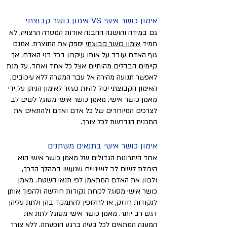
אימון כושר אישי VS אימון כושר קבוצתי
גם במידה והושגה ההבנה אודות המטרה הרצויה, לא
תמיד
אימון כושר קבוצתי
יספק את התוצרת. אמנם
גוף האדם עובד על אותו עיקרון בכל בני האדם, אך
קיימים הבדלים מהותיים אצל כל אחד ואחד. על מנת
לאפשר תנועה מהירה אל עבר המטרה ללא עיכובים,
האימון הקבוצתי יכול להיות כעזר לאימון הניתן על ידי
מאמן כושר אישי. מאמן כושר אישי מסוגל לשים לב
לצרכים המיוחדים של כל אדם ואדם ולהתאים את
התכנית הנדרשת לכל צורך.
אימון כושר אישי בתנאים משתנים
אחד היתרונות הגדולים של מאמן כושר אישי הוא
היכולת לשים לב לשינויים שנעשו במהלך הדרך,
ולכוון את האדם המתאמן לפי תנאי השטח. מאמן
כושר אישי מסוגל לקחת נקודות חולשה ולהפוך אותן
לנקודות חוזק, או לחלופין להתמקד בהן ולתת עליהן
דגש רב יותר. מאמן כושר אישי מסוגל לתת את
המענה המתאים לכל בעיה ברגע הופעתה, ללא צורך