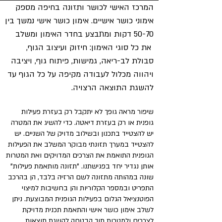
המרכז האישי לכושר ותזונה בחיפה מספק
אימוני כושר אישיים. אימון כושר אישי נמשך בין
50-70 ד
קות ומתבצע בחדר האימון ומשלב
את כל סוגי האימון: חיזוק ועיצוב הגוף,
סבולת לב-ריאה, גמישות, פיתוח גוף, ויציבה
ויהווה מכלול לעבודה מקיפה על כל הגוף עד
להשגת התוצאה הרצויה.
שיפור מראה גופך לא יתקבל רק בעזרת פעילות
גופנית או רק בעזרת דיאטה. כדי להשיג את המטרה
יש להצטייד בתכנון ובשילוב מדויק של השניים. יש
להצטייד במערך תזונתי מבוקר המשלב את הפעילות
הגופנית התואמת את הצרכים המדויקים ואת המטרות
אותן נגדיר יחד בפגישתנו. "תזונה מותאמת פעילות"
שונה במהותה מתזונה לשם הרזיה בלבד, הן בהרכב
התפריט ובמספר הקלוריות והן בחשיבות למיצוי
הפוטנציאל הגלום בפעילות הגופנית המבוצעת. ניתן
לשלב אימון כושר אישי והתאמת תכנית מדויקת
לצרכים ולמטרות תוך הבטחה להשגת תוצאות