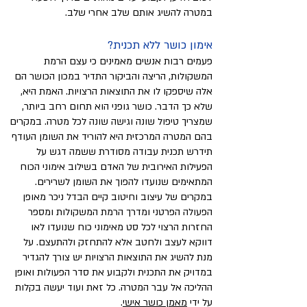
במטרה להשיג אותם שלב אחרי שלב.
אימון כושר ללא תכנית?
פעמים רבות אנשים מאמינים כי עצם הרמת
המשקולות, הריצה והביקור התדיר במכון הכושר הם
אלה שיספקו לו את התוצאות הרצויות. האמת היא,
שלא כך הדבר. כושר גופני הוא תחום רחב ביותר,
שמצריך טיפול שונה וגישה שונה לכל מטרה. במקרים
בהם המטרה המרכזית היא להוריד את השומן העודף
תידרש תכנית עבודה מסודרת ששמה דגש על
הפעילות האירובית של האדם בשילוב אימוני הכוח
המתאימים שנועדו להפוך את השומן לשרירים.
במקרים של עיצוב וחיטוב קיים הבדל ניכר מאופן
הפעולה הפרטני ומדרך הרמת המשקולות ומספר
החזרות הרצוי לכל סט מאימוני כוח שנועדו לאו
דווקא לעצב ולחטב אלא להתחזק ולהתעצם. על
מנת להשיג את התוצאות הרצויות יש צורך להגדיר
במדויק את התכנית ולקבוע את סדר הפעולות ואופן
ההליכה אל עבר המטרה. כל זאת ועוד יעשה בקלות
על ידי
מאמן כושר אישי
.