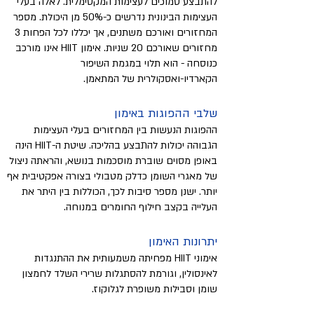
להתבצע סמוכים לעצימות המקסימלית. לאלה בעלי
העצימות הבינונית נדרשים כ-50% מן היכולת. מספר
המחזורים ואורכם משתנים, אך יכללו לכל הפחות 3
מחזורים שאורכם 20 שניות. אימון HIIT אינו מורכב
כנוסחה - הוא תלוי במגמת השיפור
הקארדיו-ואסקולרית של המתאמן.
שלבי ההפוגות באימון
ההפוגות הנעשות בין המחזורים בעלי העצימות
הגבוהה יכולות להתבצע בהליכה. שיטת ה-HIIT הינה
באופן מסוים שוברת מוסכמות בנושא, והראתה ניצול
של מאגרי השומן כדלק מטבולי בצורה אפקטיבית אף
יותר. ישנן מספר סיבות לכך, הכוללות בין היתר את
העלייה בקצב חילוף החומרים במנוחה.
יתרונות האימון
אימוני HIIT מפחיתה משמעותית את ההתנגדות
לאינסולין, וגורמת להסתגלות שרירי השלד לחמצון
שומן וסבילות משופרת לגלוקוז.